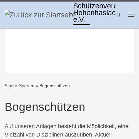
Schützenverein
Zum Inhalt springen
Hohenhaslach
Search
e.V.
Me
Start
»
Sparten
»
Bogenschützen
Bogenschützen
Auf unseren Anlagen besteht die Möglichkeit, eine
Vielzahl von Disziplinen auszuüben. Aktuell